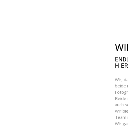
WI
END
HIER
Wir, d
beide 
Fotogr
Beide 
auch s
Wir bi
Team m
Wir ga