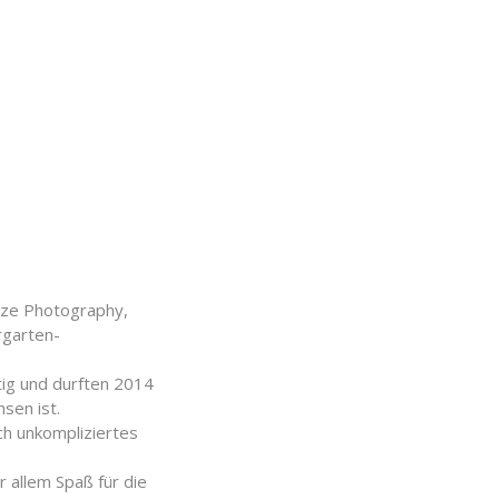
eze Photography,
rgarten-
tig und durften 2014
sen ist.
uch unkompliziertes
 allem Spaß für die