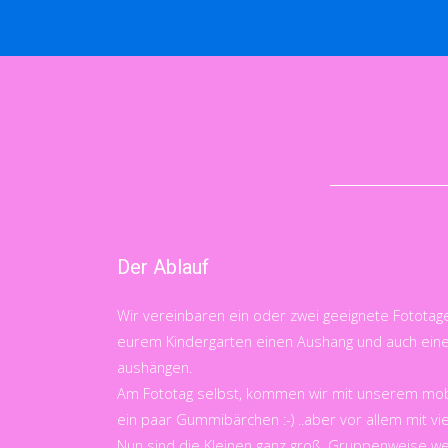
Der Ablauf
Wir vereinbaren ein oder zwei geeignete Fototage 
eurem Kindergarten einen Aushang und auch eine 
aushängen.
Am Fototag selbst, kommen wir mit unserem mobil
ein paar Gummibärchen :-) ..aber vor allem mit vie
Nun sind die Kleinen ganz groß. Gruppenweise we