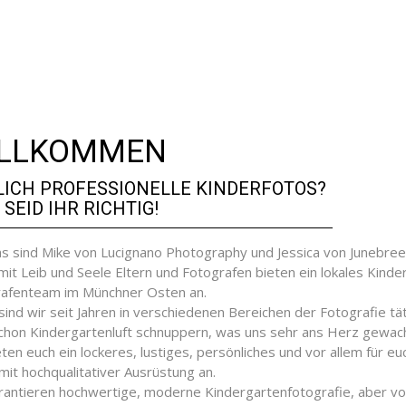
LLKOMMEN
LICH PROFESSIONELLE KINDERFOTOS?
 SEID IHR RICHTIG!
as sind Mike von Lucignano Photography und Jessica von Junebre
mit Leib und Seele Eltern und Fotografen bieten ein lokales Kinde
afenteam im Münchner Osten an.
sind wir seit Jahren in verschiedenen Bereichen der Fotografie tä
chon Kindergartenluft schnuppern, was uns sehr ans Herz gewach
eten euch ein lockeres, lustiges, persönliches und vor allem für e
it hochqualitativer Ausrüstung an.
rantieren hochwertige, moderne Kindergartenfotografie, aber vor